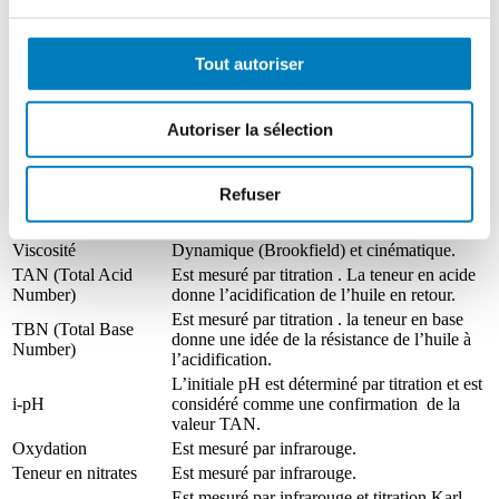
situe toujours autour de 1 mg/kg.
La densité d’AdBlue* doit se situer entre
Densité (20°C)
1087 et 1093 kg/m³
Tout autoriser
L’alcalinité est mesurée via titration et ne
Alcalinité
peut dépasser 0,2% (m/m).
Autoriser la sélection
Analyse des lubrifiants
Refuser
Viscosité
Dynamique (Brookfield) et cinématique.
TAN (Total Acid
Est mesuré par titration . La teneur en acide
Number)
donne l’acidification de l’huile en retour.
Est mesuré par titration . la teneur en base
TBN (Total Base
donne une idée de la résistance de l’huile à
Number)
l’acidification.
L’initiale pH est déterminé par titration et est
i-pH
considéré comme une confirmation de la
valeur TAN.
Oxydation
Est mesuré par infrarouge.
Teneur en nitrates
Est mesuré par infrarouge.
Est mesuré par infrarouge et titration Karl-