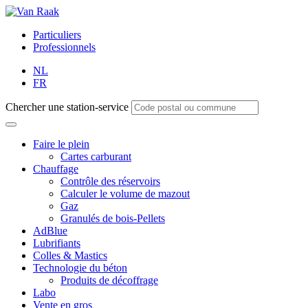
Particuliers
Professionnels
NL
FR
Chercher une station-service
Faire le plein
Cartes carburant
Chauffage
Contrôle des réservoirs
Calculer le volume de mazout
Gaz
Granulés de bois-Pellets
AdBlue
Lubrifiants
Colles & Mastics
Technologie du béton
Produits de décoffrage
Labo
Vente en gros