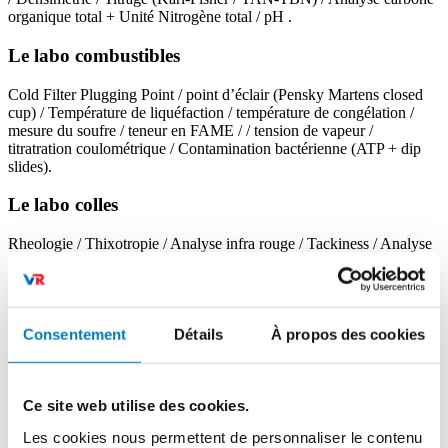
organique total + Unité Nitrogène total / pH .
Le labo combustibles
Cold Filter Plugging Point / point d’éclair (Pensky Martens closed
cup) / Température de liquéfaction / température de congélation /
mesure du soufre / teneur en FAME / / tension de vapeur /
titratration coulométrique / Contamination bactérienne (ATP + dip
slides).
Le labo colles
Rheologie / Thixotropie / Analyse infra rouge / Tackiness / Analyse
en temps réèl.
Consentement
Détails
À propos des cookies
Analyses AdBlue®
Pour mesurer la teneur en urée . Index de
Ce site web utilise des cookies.
Index de réfraction
réfraction (à 20°C) doit se trouver entre
1,3814 et 1,3843 .
Les cookies nous permettent de personnaliser le contenu