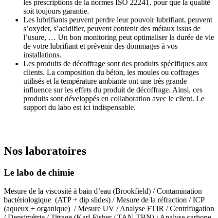
les prescriptions de la normes ISO 22241, pour que la qualité
soit toujours garantie.
Les lubrifiants peuvent perdre leur pouvoir lubrifiant, peuvent
s’oxyder, s’acidifier, peuvent contenir des métaux issus de
l’usure, … Un bon monitoring peut optimaliser la durée de vie
de votre lubrifiant et prévenir des dommages à vos
installations.
Les produits de décoffrage sont des produits spécifiques aux
clients. La composition du béton, les moules ou coffrages
utilisés et la température ambiante ont une très grande
influence sur les effets du produit de décoffrage. Ainsi, ces
produits sont développés en collaboration avec le client. Le
support du labo est ici indispensable.
Nos laboratoires
Le labo de chimie
Mesure de la viscosité à bain d’eau (Brookfield) / Contamination
bactériologique (ATP + dip slides) / Mesure de la réfraction / ICP
(aqueux + organique) / Mesure UV / Analyse FTIR / Centrifugation
/ Densimétrie / Titrage (Karl-Fisher / TAN-TBN) / Analyse carbone